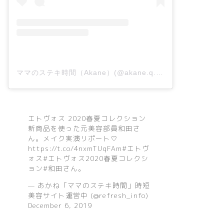
ママのステキ時間（Akane）(@akane.q.n_x.p)がシェアした投稿
エトヴォス 2020春夏コレクション
新商品を使った元美容部員和田さ
ん。メイク実演リポート♡
https://t.co/4nxmTUqFAm
#エトヴ
ォス
#エトヴォス2020春夏コレクシ
ョン
#和田さん
。
— あかね「ママのステキ時間」時短
美容サイト運営中 (@refresh_info)
December 6, 2019