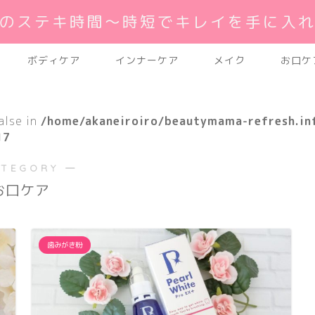
のステキ時間～時短でキレイを手に入
ボディケア
インナーケア
メイク
お口ケ
alse in
/home/akaneiroiro/beautymama-refresh.in
17
ATEGORY ―
お口ケア
歯みがき粉