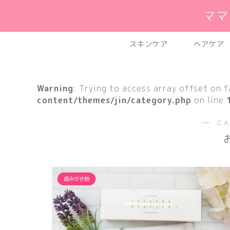
ママ
スキンケア
ヘアケア
Warning
: Trying to access array offset on f
content/themes/jin/category.php
on line
― C
歯みがき粉