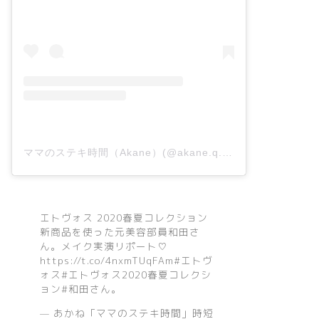
ママのステキ時間（Akane）(@akane.q.n_x.p)がシェアした投稿
エトヴォス 2020春夏コレクション
新商品を使った元美容部員和田さ
ん。メイク実演リポート♡
https://t.co/4nxmTUqFAm
#エトヴ
ォス
#エトヴォス2020春夏コレクシ
ョン
#和田さん
。
— あかね「ママのステキ時間」時短