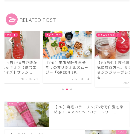
RELATED POST
ナーケア
ダイエットサポート
ダイエットサポート
PR】美肌が叶う自分
【PR含む】食べ過ぎが
【PR】1日150円で
けのオリジナルスムー
気になる方へ。サラシア
ぽかスッキリ♡【飲
「GREEN SP...
＆ジンジャーブレンド
クササイズ】サラシ..
を...
2020-09-14
2019-1
2021-04-30
【PR】自宅カラーリング3分で白髪を染
める！LABOMOヘアカラートリー...